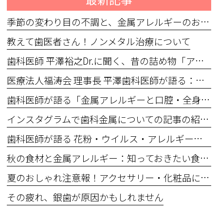
季節の変わり目の不調と、金属アレルギーのおはなし
教えて歯医者さん！ノンメタル治療について
歯科医師 平澤裕之Dr.に聞く、昔の詰め物「アマルガム」と体への影響
医療法人福涛会 理事長 平澤歯科医師が語る：ガルバニー電流の正体と全身への影響
歯科医師が語る「金属アレルギーと口腔・全身のつながり」〜 長年悩んだ体調不良、その原因は「お口の中の金属」かもしれません 〜
インスタグラムで歯科金属についての記事の紹介をスタートしました
歯科医師が語る 花粉・ウイルス・アレルギーと金属の関係──免疫バランスを整えるために
秋の食材と金属アレルギー：知っておきたい食べ方の工夫
夏のおしゃれ注意報！アクセサリー・化粧品に潜む“金属アレルギー”
その疲れ、銀歯が原因かもしれません