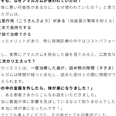
もそも、なぜアマルガムが使われていたの？
身体に悪い可能性があるのに、なぜ使われていたの？」と思う
マルガムは、
抗菌作用（こうきんさよう）がある
（虫歯菌の繁殖を抑える
丈夫で長持ちする
安価で治療できる
いったメリットがあり、特に保険診療の中ではコストパフォー
。
かし、実際にアマルガムを除去した歯を見てみると、
二次カリ
二次カリエスって？
次カリエスとは、
一度治療した歯が、詰め物の隙間（すきま
マルガムは時間が経つと劣化し、詰めた部分との間に隙間が
考えられます。
口の中の金属を外したら、体が楽になりました！」
日、ある患者さまからこんなお話をいただきました。
本当に銀歯が体に影響を及ぼしているなんて知りませんでした
、本当に体が楽になったんです！」
付でとても喜んでくださり、その姿がとても印象的でした。