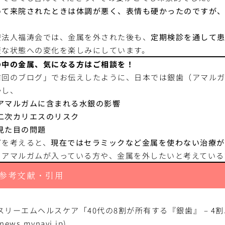
めて来院されたときは体調が悪く、表情も硬かったのですが
。
療法人福涛会では、金属を外された後も、
定期検診を通して
康な状態への変化を楽しみにしています。
の中の金属、気になる方はご相談を
！
前回のブログ」でお伝えしたように、日本では銀歯（アマル
かし、
アマルガムに含まれる水銀の影響
二次カリエスのリスク
見た目の問題
どを考えると、
現在ではセラミックなど金属を使わない治療が
もアマルガムが入っている方や、金属を外したいと考えている
参考文献・引用
スリーエムヘルスケア「40代の8割が所有する『銀歯』 – 
news.mynavi.jp
)