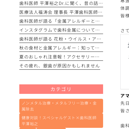
寒
歯科医師 平澤裕之Dr.に聞く、昔の詰め物「アマルガム」と体への影響
体
医療法人福涛会 理事長 平澤歯科医師が語る：ガルバニー電流の正体と全身への影響
皆
歯科医師が語る「金属アレルギーと口腔・全身のつながり」〜 長年悩んだ体調不良、その原因は「お口の中の金属」かもしれません 〜
インスタグラムで歯科金属についての記事の紹介をスタートしました
さ
歯科医師が語る 花粉・ウイルス・アレルギーと金属の関係──免疫バランスを整えるために
秋の食材と金属アレルギー：知っておきたい食べ方の工夫
夏のおしゃれ注意報！アクセサリー・化粧品に潜む“金属アレルギー”
その疲れ、銀歯が原因かもしれません
カテゴリ
ア
先
ノンメタル治療・メタルフリー治療・金
属除去
皆
健康対談！スペシャルゲスト×歯科医師
平澤裕之
歯