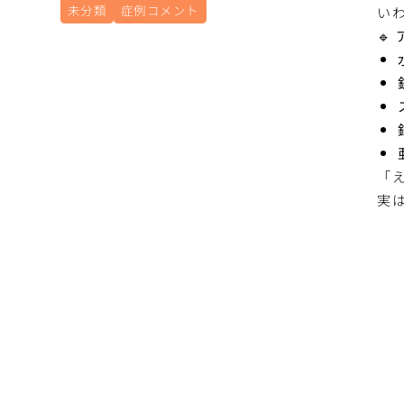
未分類
症例コメント
い
🔹
「
実