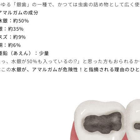
わゆる「銀歯」の一種で、かつては虫歯の詰め物として広く使
アマルガムの成分
水銀：約50%
銀：約35%
スズ：約9%
銅：約6%
亜鉛（あえん）：少量
えっ、水銀が50%も入っているの⁉」と思った方もおられる
はこの
水銀が、アマルガムが危険性！と指摘される理由のひと