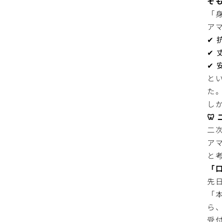
そ
「
ア
✔
✔
✔
と
た
し
🦷
二
ア
と
「
先
「
ら
受