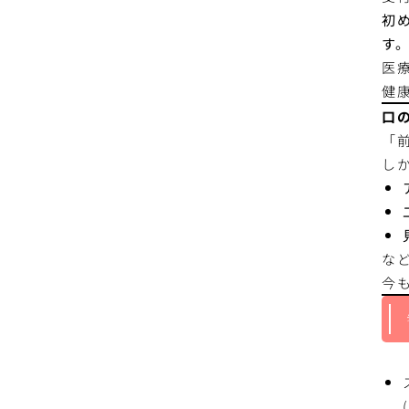
初
す
医
健
口
「
し
な
今
(