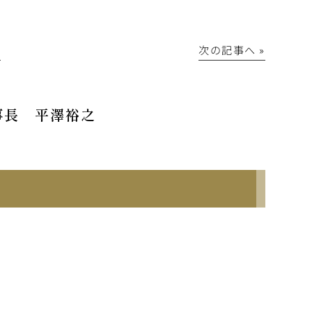
│
次の記事へ »
事長 平澤裕之