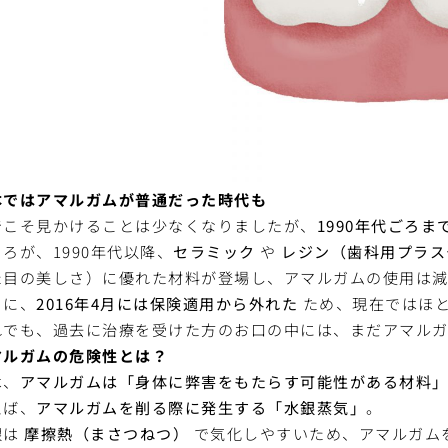
本ではアマルガムが普通だった時代も
でこそ見かけることは少なくなりましたが、
1990年代ごろ
ろが、1990年代以降、
セラミック
や
レジン（歯科用プラス
た目の美しさ）に優れた材料が登場し、アマルガムの使用は
らに、
2016年4月には保険適用から外れた
ため、現在ではほ
れでも、過去に治療を受けた方のお口の中には、まだアマルガ
マルガムの危険性とは？
は、
アマルガムは「身体に弊害をもたらす可能性がある材料」
えば、
アマルガムを削る際に発生する「水銀蒸気」
。
銀は
摩擦熱（まさつねつ）
で気化しやすいため、アマルガム