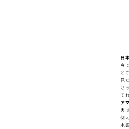
日
今
とこ
見
さ
そ
ア
実
例
水