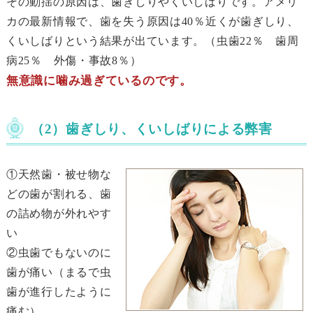
その動揺の原因は、歯ぎしりやくいしばりです。アメリ
カの最新情報で、歯を失う原因は40％近くが歯ぎしり、
くいしばりという結果が出ています。（虫歯22％ 歯周
病25％ 外傷・事故8％）
無意識に噛み過ぎているのです。
（2）歯ぎしり、くいしばりによる弊害
①天然歯・被せ物な
どの歯が割れる、歯
の詰め物が外れやす
い
②虫歯でもないのに
歯が痛い（まるで虫
歯が進行したように
痛む）