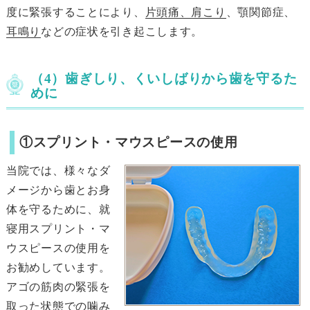
度に緊張することにより、
片頭痛、肩こり
、顎関節症、
耳鳴り
などの症状を引き起こします。
（4）歯ぎしり、くいしばりから歯を守るた
めに
①スプリント・マウスピースの使用
当院では、様々なダ
メージから歯とお身
体を守るために、就
寝用スプリント・マ
ウスピースの使用を
お勧めしています。
アゴの筋肉の緊張を
取った状態での噛み