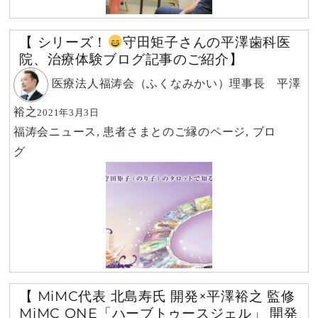
【 シリーズ！
守田矩子さんの平澤歯科医
院、治療体験ブログ記事のご紹介】
医療法人福涛会（ふくなみかい）理事長 平澤
裕之
2021年3月3日
福涛会ニュース
,
患者さまとのご縁のページ
,
ブロ
グ
【 MiMC代表 北島寿氏 開発×平澤裕之 監修
MiMC ONE「ハーブトゥースジェル」 開発