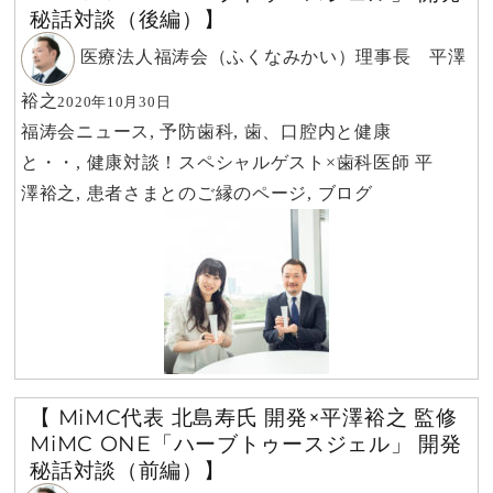
秘話対談（後編）】
医療法人福涛会（ふくなみかい）理事長 平澤
裕之
2020年10月30日
福涛会ニュース
,
予防歯科
,
歯、口腔内と健康
と・・
,
健康対談！スペシャルゲスト×歯科医師 平
澤裕之
,
患者さまとのご縁のページ
,
ブログ
【 MiMC代表 北島寿氏 開発×平澤裕之 監修
MiMC ONE「ハーブトゥースジェル」 開発
秘話対談（前編）】