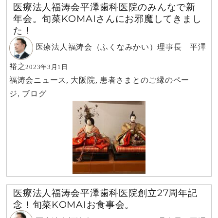
医療法人福涛会平澤歯科医院のみんなで新
年会。旬菜KOMAIさんにお邪魔してきまし
た！
医療法人福涛会（ふくなみかい）理事長 平澤
裕之
2023年3月1日
福涛会ニュース
,
大阪院
,
患者さまとのご縁のペー
ジ
,
ブログ
医療法人福涛会平澤歯科医院創立27周年記
念！旬菜KOMAIお食事会。