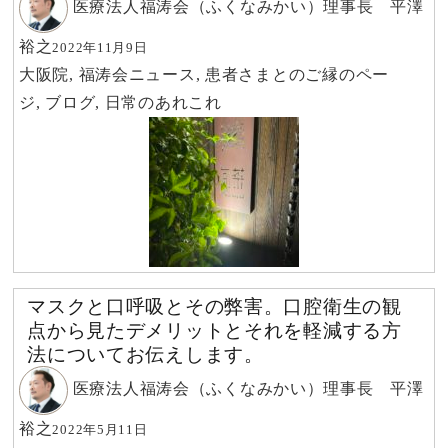
医療法人福涛会（ふくなみかい）理事長 平澤
裕之
2022年11月9日
大阪院
,
福涛会ニュース
,
患者さまとのご縁のペー
ジ
,
ブログ
,
日常のあれこれ
マスクと口呼吸とその弊害。口腔衛生の観
点から見たデメリットとそれを軽減する方
法についてお伝えします。
医療法人福涛会（ふくなみかい）理事長 平澤
裕之
2022年5月11日