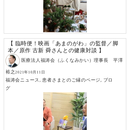
【 臨時便！映画「あまのがわ」の監督／脚
本／原作 古新 舜さんとの健康対談 】
医療法人福涛会（ふくなみかい）理事長 平澤
裕之
2021年10月11日
福涛会ニュース
,
患者さまとのご縁のページ
,
ブロ
グ