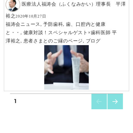
医療法人福涛会（ふくなみかい）理事長 平澤
裕之
2020年10月27日
福涛会ニュース
,
予防歯科
,
歯、口腔内と健康
と・・
,
健康対談！スペシャルゲスト×歯科医師 平
澤裕之
,
患者さまとのご縁のページ
,
ブログ
1
次の
ペー
ジ