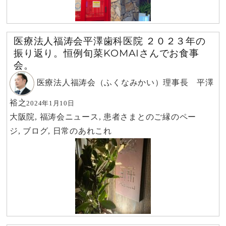
医療法人福涛会平澤歯科医院 ２０２３年の
振り返り。恒例旬菜KOMAIさんでお食事
会。
医療法人福涛会（ふくなみかい）理事長 平澤
裕之
2024年1月10日
大阪院
,
福涛会ニュース
,
患者さまとのご縁のペー
ジ
,
ブログ
,
日常のあれこれ