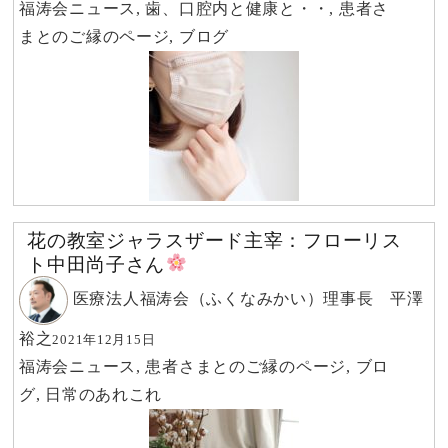
福涛会ニュース
,
歯、口腔内と健康と・・
,
患者さ
まとのご縁のページ
,
ブログ
花の教室ジャラスザード主宰：フローリス
ト中田尚子さん
医療法人福涛会（ふくなみかい）理事長 平澤
裕之
2021年12月15日
福涛会ニュース
,
患者さまとのご縁のページ
,
ブロ
グ
,
日常のあれこれ