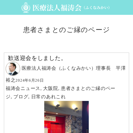
患者さまとのご縁のページ
歓送迎会をしました。
医療法人福涛会（ふくなみかい）理事長 平澤
裕之
2024年6月26日
福涛会ニュース
,
大阪院
,
患者さまとのご縁のペー
ジ
,
ブログ
,
日常のあれこれ