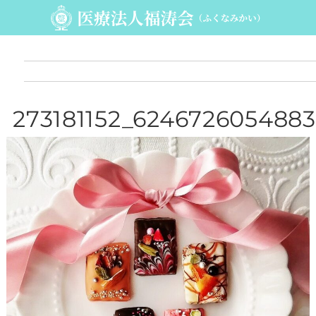
273181152_6246726054883
85_380585422566242730
_n