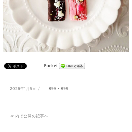
Pocket
投
フ
2026年1月5日
899 × 899
稿
ル
日:
サ
イ
投
ズ
内で公開
稿