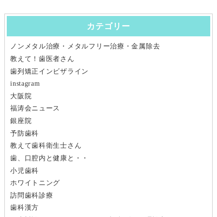
ナ
カテゴリー
ビ
ノンメタル治療・メタルフリー治療・金属除去
ゲ
教えて！歯医者さん
ー
歯列矯正インビザライン
instagram
シ
大阪院
福涛会ニュース
ョ
銀座院
ン
予防歯科
教えて歯科衛生士さん
歯、口腔内と健康と・・
小児歯科
ホワイトニング
訪問歯科診療
歯科漢方