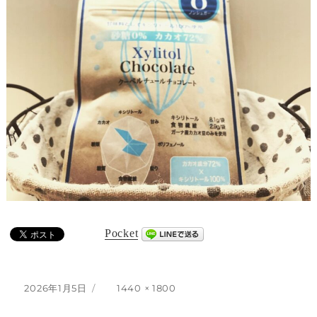
Pocket
投
フ
2026年1月5日
1440 × 1800
稿
ル