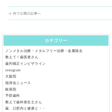
日:
サ
イ
投
ズ
内で公開
稿
ナ
カテゴリー
ビ
ノンメタル治療・メタルフリー治療・金属除去
ゲ
教えて！歯医者さん
ー
歯列矯正インビザライン
instagram
シ
大阪院
福涛会ニュース
ョ
銀座院
ン
予防歯科
教えて歯科衛生士さん
歯、口腔内と健康と・・