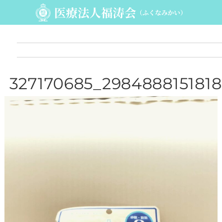
327170685_2984888151818
653_521677262201707657
_n