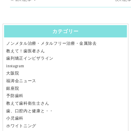
前
次
稿
の
の
ナ
投
投
稿:
稿:
カテゴリー
ビ
ノンメタル治療・メタルフリー治療・金属除去
ゲ
教えて！歯医者さん
ー
歯列矯正インビザライン
instagram
シ
大阪院
福涛会ニュース
ョ
銀座院
ン
予防歯科
教えて歯科衛生士さん
歯、口腔内と健康と・・
小児歯科
ホワイトニング