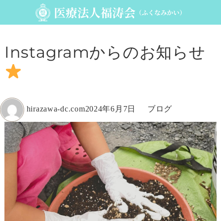
Instagramからのお知らせ
投
投
カ
hirazawa-dc.com
2024年6月7日
ブログ
稿
稿
テ
者
日:
ゴ
リ
ー