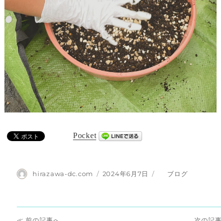
Pocket
投
投
カ
hirazawa-dc.com
2024年6月7日
ブログ
稿
稿
テ
者
日:
ゴ
リ
投
ー
前
次