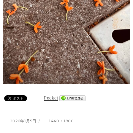
Pocket
投
フ
2026年1月5日
1440 × 1800
稿
ル