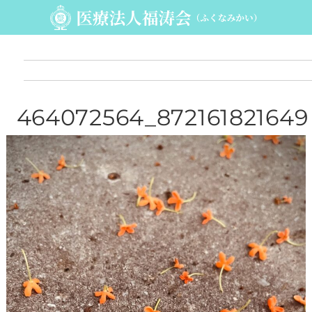
464072564_872161821649
498_637516643053395492
_n