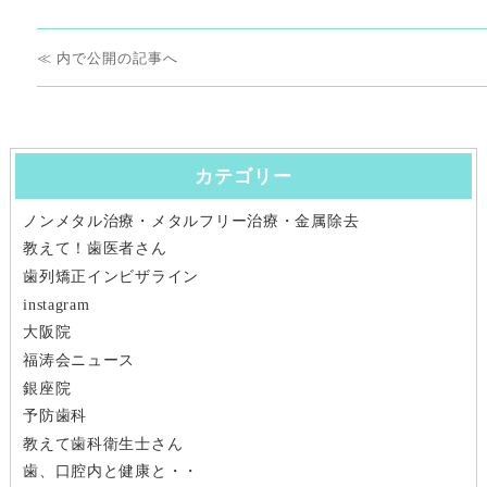
日:
サ
イ
投
ズ
内で公開
稿
ナ
カテゴリー
ビ
ノンメタル治療・メタルフリー治療・金属除去
ゲ
教えて！歯医者さん
ー
歯列矯正インビザライン
instagram
シ
大阪院
福涛会ニュース
ョ
銀座院
ン
予防歯科
教えて歯科衛生士さん
歯、口腔内と健康と・・