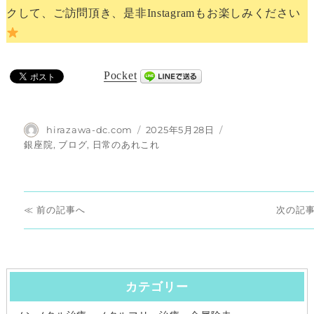
クして、ご訪問頂き、是非Instagramもお楽しみください
Pocket
投
投
hirazawa-dc.com
2025年5月28日
稿
稿
カ
銀座院
,
ブログ
,
日常のあれこれ
者
日:
テ
ゴ
リ
投
ー
前
次
前
次
稿
の
の
ナ
投
投
稿:
稿:
カテゴリー
ビ