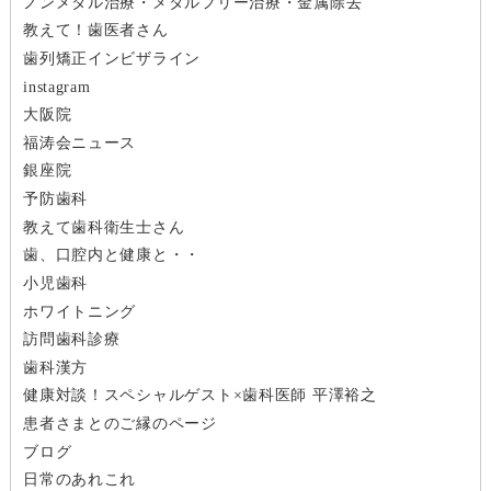
ノンメタル治療・メタルフリー治療・金属除去
ゲ
教えて！歯医者さん
ー
歯列矯正インビザライン
instagram
シ
大阪院
福涛会ニュース
ョ
銀座院
ン
予防歯科
教えて歯科衛生士さん
歯、口腔内と健康と・・
小児歯科
ホワイトニング
訪問歯科診療
歯科漢方
健康対談！スペシャルゲスト×歯科医師 平澤裕之
患者さまとのご縁のページ
ブログ
日常のあれこれ