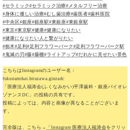
#セラミック
#セラミック治療
#メタルフリー治療
#身体に優しい治療
#むし歯治療
#歯医者
#歯科医院
#中央区
#銀座
#銀座駅
#東銀座
#東銀座駅
#東京
#東京駅
#健康
#健康になりたい
#健康になりたい人と繋がりたい
#栃木
#足利
#足利フラワーパーク
#足利フラワーパーク駅
#鬼滅の刃
#藤
#藤棚
#ライトアップ
#だれかに見せたい景色
こちらはInstagramのユーザー名：
fukunamikai.hirazawa.ginzadc
「医療法人福涛会(ふくなみかい)平澤歯科・銀座バイオレ
ゾナンスDC」の投稿の共有です。
投稿によっては、内容と画像が異なることがございま
す。
完全版は、こちら→
「Instagram 医療法人福涛会
をクリッ