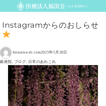
Instagramからのおしらせ
投
投
hirazawa-dc.com
2025年5月28日
稿
稿
カ
銀座院
,
ブログ
,
日常のあれこれ
者
日:
テ
ゴ
リ
ー