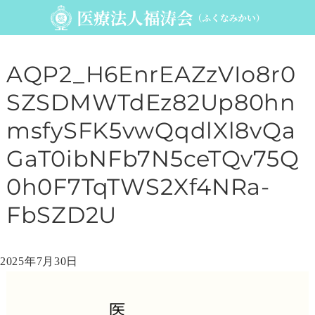
AQP2_H6EnrEAZzVIo8r0
SZSDMWTdEz82Up80hn
msfySFK5vwQqdlXl8vQa
GaT0ibNFb7N5ceTQv75Q
0h0F7TqTWS2Xf4NRa-
FbSZD2U
投
2025年7月30日
稿
動
日:
画