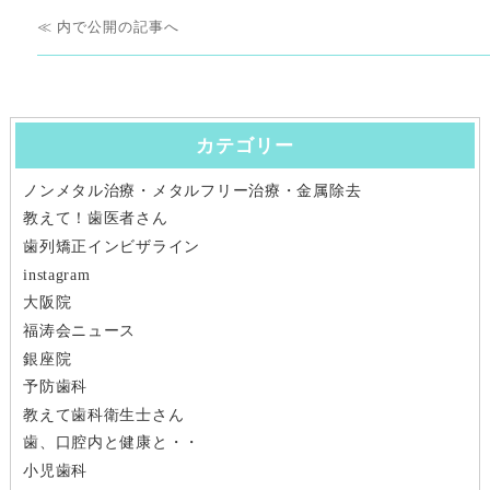
投
内で公開
稿
ナ
カテゴリー
ビ
ノンメタル治療・メタルフリー治療・金属除去
ゲ
教えて！歯医者さん
ー
歯列矯正インビザライン
instagram
シ
大阪院
福涛会ニュース
ョ
銀座院
ン
予防歯科
教えて歯科衛生士さん
歯、口腔内と健康と・・
小児歯科