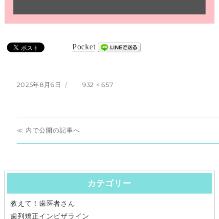
Pocket
投
フ
2025年8月6日
932 × 657
稿
ル
日:
サ
イ
投
ズ
内で公開
稿
ナ
カテゴリー
ビ
教えて！歯医者さん
ゲ
歯列矯正インビザライン