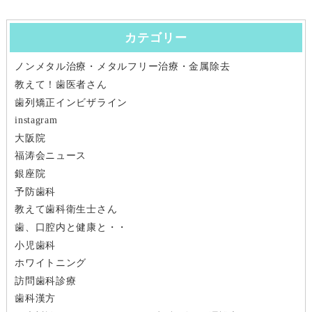
ナ
カテゴリー
ビ
ノンメタル治療・メタルフリー治療・金属除去
ゲ
教えて！歯医者さん
ー
歯列矯正インビザライン
instagram
シ
大阪院
福涛会ニュース
ョ
銀座院
ン
予防歯科
教えて歯科衛生士さん
歯、口腔内と健康と・・
小児歯科
ホワイトニング
訪問歯科診療
歯科漢方