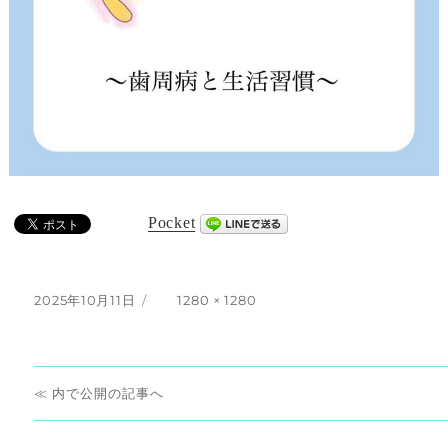
Pocket
投
フ
2025年10月11日
1280 × 1280
稿
ル
日:
サ
イ
投
ズ
内で公開
稿