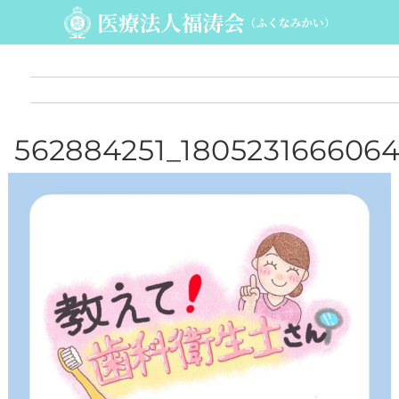
562884251_180523166606
1808_79623889519290294
80_n