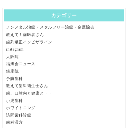
ナ
カテゴリー
ビ
ノンメタル治療・メタルフリー治療・金属除去
ゲ
教えて！歯医者さん
ー
歯列矯正インビザライン
instagram
シ
大阪院
福涛会ニュース
ョ
銀座院
ン
予防歯科
教えて歯科衛生士さん
歯、口腔内と健康と・・
小児歯科
ホワイトニング
訪問歯科診療
歯科漢方