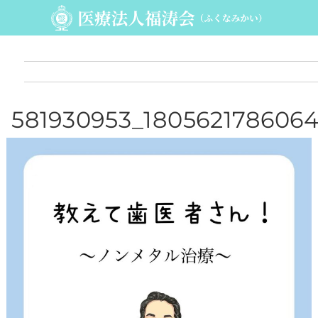
581930953_180562178606
1808_85865009542251171
_n