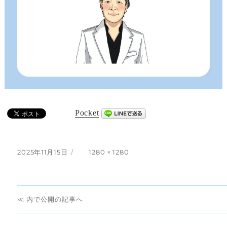
Pocket
投
フ
2025年11月15日
1280 × 1280
稿
ル
日:
サ
イ
投
ズ
内で公開
稿