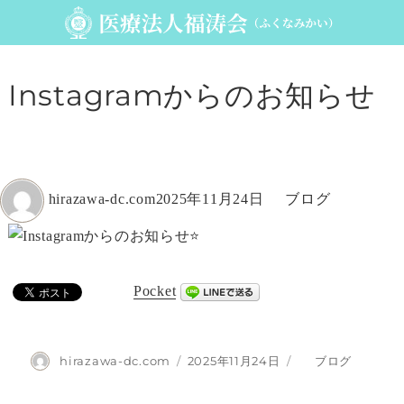
Instagramからのお知らせ
投
投
カ
hirazawa-dc.com
2025年11月24日
ブログ
稿
稿
テ
者
日:
ゴ
リ
Pocket
ー
投
投
カ
hirazawa-dc.com
2025年11月24日
ブログ
稿
稿
テ
者
日:
ゴ