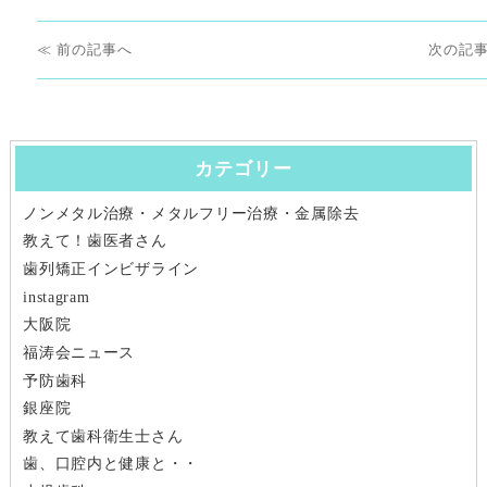
リ
投
ー
前
次
前
次
稿
の
の
ナ
投
投
稿:
稿:
カテゴリー
ビ
ノンメタル治療・メタルフリー治療・金属除去
ゲ
教えて！歯医者さん
ー
歯列矯正インビザライン
instagram
シ
大阪院
福涛会ニュース
ョ
予防歯科
ン
銀座院
教えて歯科衛生士さん
歯、口腔内と健康と・・