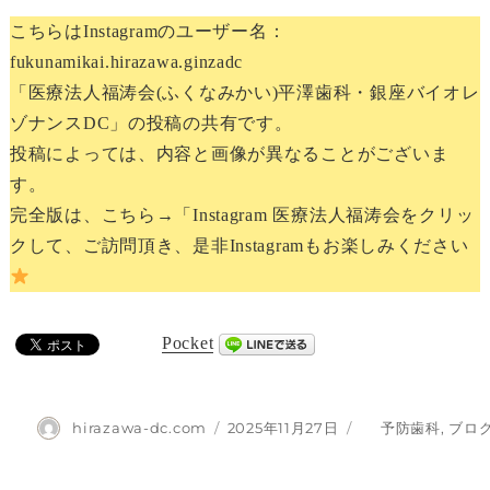
こちらはInstagramのユーザー名：
fukunamikai.hirazawa.ginzadc
「医療法人福涛会(ふくなみかい)平澤歯科・銀座バイオレ
ゾナンスDC」の投稿の共有です。
投稿によっては、内容と画像が異なることがございま
す。
完全版は、こちら→「Instagram 医療法人福涛会をクリッ
クして、ご訪問頂き、是非Instagramもお楽しみください
Pocket
投
投
カ
hirazawa-dc.com
2025年11月27日
予防歯科
,
ブロ
稿
稿
テ
者
日:
ゴ