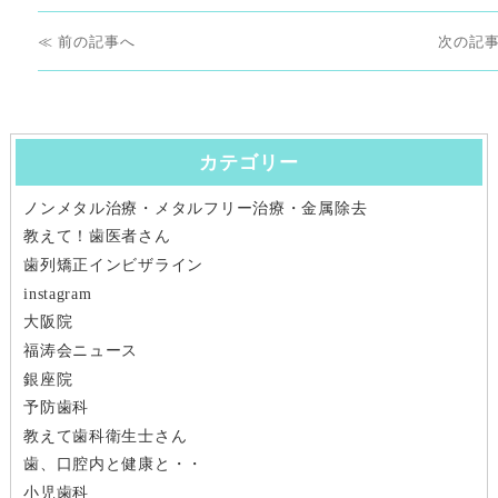
リ
投
ー
前
次
前
次
稿
の
の
ナ
投
投
稿:
稿:
カテゴリー
ビ
ノンメタル治療・メタルフリー治療・金属除去
ゲ
教えて！歯医者さん
ー
歯列矯正インビザライン
instagram
シ
大阪院
福涛会ニュース
ョ
銀座院
ン
予防歯科
教えて歯科衛生士さん
歯、口腔内と健康と・・
小児歯科