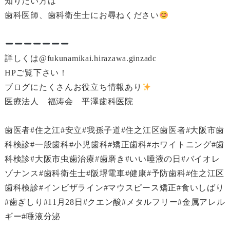
知りたい方は
歯科医師、歯科衛生士にお尋ねください
詳しくは@fukunamikai.hirazawa.ginzadc
HPご覧下さい！
ブログにたくさんお役立ち情報あり
医療法人 福涛会 平澤歯科医院
歯医者#住之江#安立#我孫子道#住之江区歯医者#大阪市歯
科検診#一般歯科#小児歯科#矯正歯科#ホワイトニング#歯
科検診#大阪市虫歯治療#歯磨き#いい唾液の日#バイオレ
ゾナンス#歯科衛生士#阪堺電車#健康#予防歯科#住之江区
歯科検診#インビザライン#マウスピース矯正#食いしばり
#歯ぎしり#11月28日#クエン酸#メタルフリー#金属アレル
ギー#唾液分泌