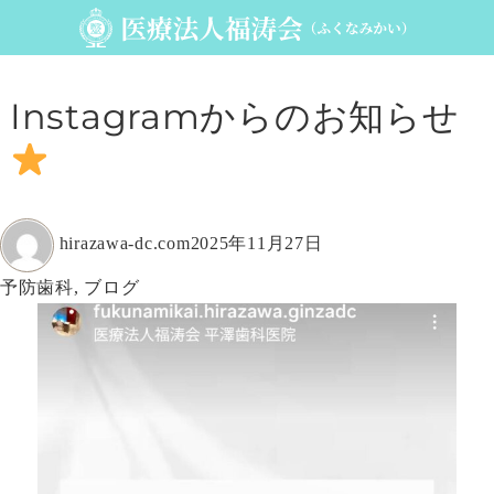
Instagramからのお知らせ
投
投
hirazawa-dc.com
2025年11月27日
稿
稿
カ
予防歯科
,
ブログ
者
日:
テ
ゴ
リ
ー