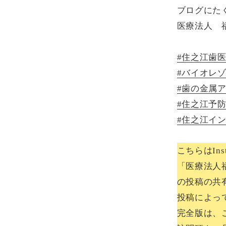
ブログにた
医療法人 
#住之江歯
#バイオレ
#歯の金属
#住之江予
#住之江イ
こちらはInsta
「医療法人
の投稿の共
投稿によっ
完全版は、