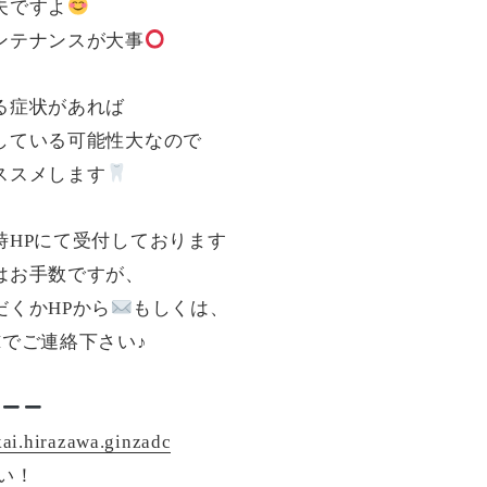
夫ですよ
ンテナンスが大事
る症状があれば
している可能性大なので
ススメします
時HPにて受付しております
はお手数ですが、
だくかHPから
もしくは、
Mでご連絡下さい♪
i.hirazawa.ginzadc
い！