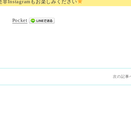
非Instagramもお楽しみください
Pocket
次
次
の
投
稿: