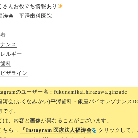
くさんお役立ち情報あり
福涛会 平澤歯科医院
医者
ゾナンス
アレルギー
防歯科
ンビザライン
gramのユーザー名：fukunamikai.hirazawa.ginzadc
福涛会(ふくなみかい)平澤歯科・銀座バイオレゾナンスD
有です。
ては、内容と画像が異なることがございます。
こちら→
「Instagram 医療法人福涛会
を
クリックして、