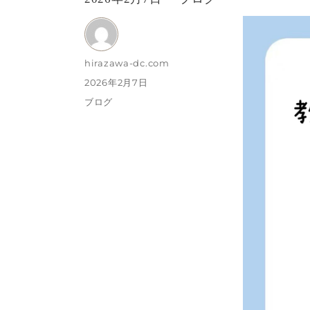
者
稿
テ
日:
ゴ
リ
投
hirazawa-dc.com
稿
投
2026年2月7日
ー
者
稿
カ
ブログ
日:
テ
ゴ
リ
ー