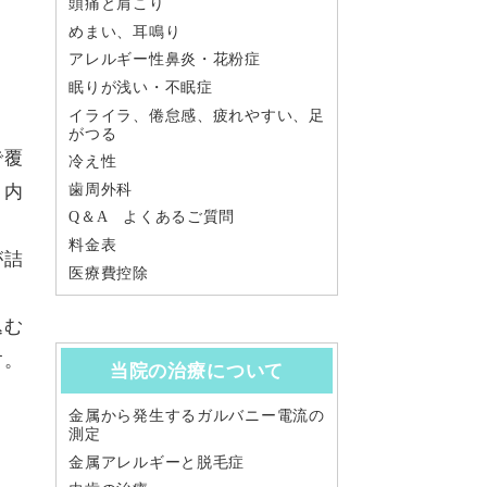
頭痛と肩こり
めまい、耳鳴り
アレルギー性鼻炎・花粉症
眠りが浅い・不眠症
イライラ、倦怠感、疲れやすい、足
がつる
で覆
冷え性
歯周外科
、内
Q＆A よくあるご質問
料金表
が詰
医療費控除
込む
す。
当院の治療について
金属から発生するガルバニー電流の
測定
金属アレルギーと脱毛症