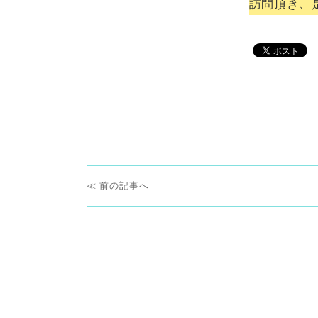
訪問頂き、是
投
前
前
稿
の
ナ
投
稿:
ビ
ゲ