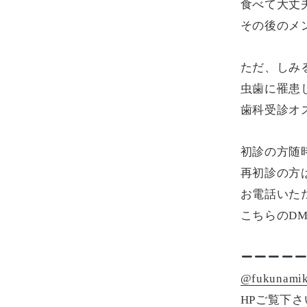
食べて大丈
その後のメ
ただ、しみ
虫歯に罹患
歯科受診オ
初診の方随
再初診の方
お電話いた
こちらのD
@fukunamika
HPご覧下さ