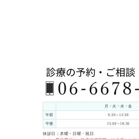
ー
シ
ョ
ン
月・火・水・金
午前
9:30～13:30
午後
15:00～18:30
休診日：木曜・日曜・祝日