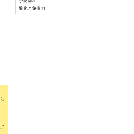
予防歯科
酸化と免疫力
C」
ご