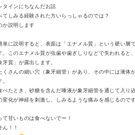
ンタインにちなんだお話
べてしみる経験された方いらっしゃるのでは？
のか説明します
簡単に説明すると、表面は「エナメル質」という硬い層
す。このエナメル質が虫歯や歯ぎしりなどで失われると
象牙質」が露出します。
たくさんの細い穴（象牙細管）があり、その中には液体
す。
食べたとき、砂糖を含んだ唾液が象牙細管を通じて入り
の変化が神経を刺激し、しみるような痛みを感じるので
って甘いものは食べないでー！
せん！！