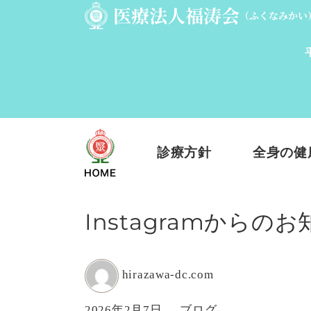
診療方針
全身の健
Instagramからの
投
hirazawa-dc.com
稿
投
カ
2026年2月7日
ブログ