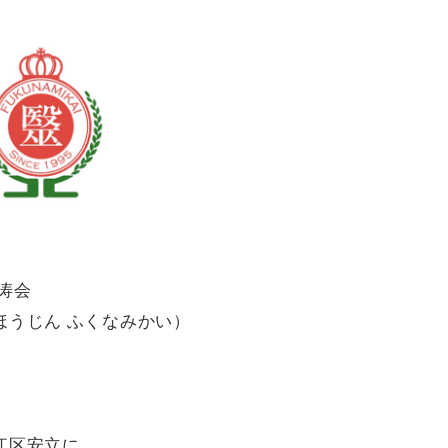
涛会
ほうじん ふくなみかい）
。
江区安立に