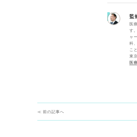
監
医
す
ャ
科
こと
東京
医
投
前
前
稿
の