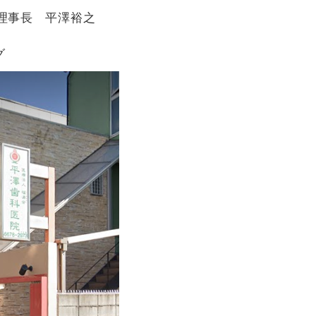
理事長 平澤裕之
グ