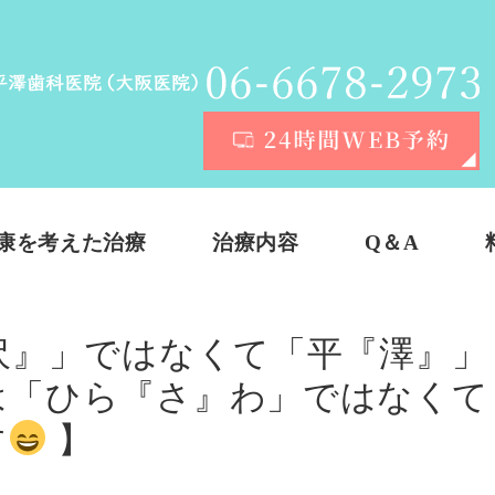
康を考えた治療
治療内容
Q＆A
沢』」ではなくて「平『澤』」
は「ひら『さ』わ」ではなくて
す
】