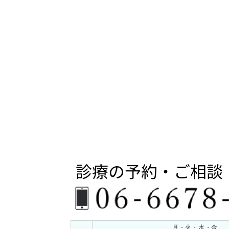
ナ
投
稿:
ビ
ゲ
ー
シ
ョ
ン
月・火・水・金