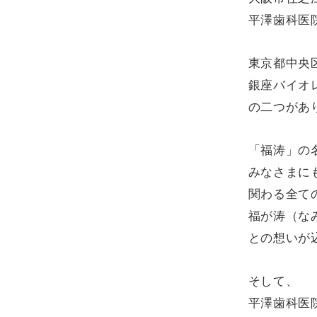
平澤歯科医
東京都中央
銀座バイオ
の二つがあ
「福涛」の
みなさまに
関わる全て
福が涛（な
との想いが
そして、
平澤歯科医