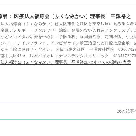
修者：
医療法人福涛会（ふくなみかい）理事長 平澤裕之
療法人福涛会（ふくなみかい）は大阪市住之江区と東京銀座にある歯医者
。金属アレルギー・メタルフリー治療、金属のない入れ歯ノンクラスプデ
ーなどノンメタル治療を中心に、予防歯科、歯周病治療、定期検診、小児
、ジルコニアインプラント、インビザライン矯正治療など口腔治療全般、
なら当院にお任せください。 大阪市住之江区 平澤歯科医院 06667829
都中央区銀座 銀座バイオレソナンスデンタルクリニック 033567297
療法人福涛会（ふくなみかい）理事長 平澤裕之 のすべての投稿を表示
次
次
の