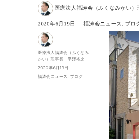
投
医療法人福涛会（ふくなみかい）
稿
投
カ
2020年6月19日
福涛会ニュース
,
ブロ
者
稿
テ
日:
ゴ
リ
投
医療法人福涛会（ふくなみ
稿
かい）理事長 平澤裕之
ー
者
投
2020年6月19日
稿
カ
福涛会ニュース
,
ブログ
日:
テ
ゴ
リ
ー