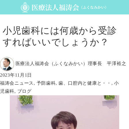
小児歯科には何歳から受診
すればいいでしょうか？
投
医療法人福涛会（ふくなみかい）理事長 平澤裕之
稿
投
2023年11月1日
者
稿
カ
福涛会ニュース
,
予防歯科
,
歯、口腔内と健康と・・
,
小
日:
テ
児歯科
,
ブログ
ゴ
リ
ー