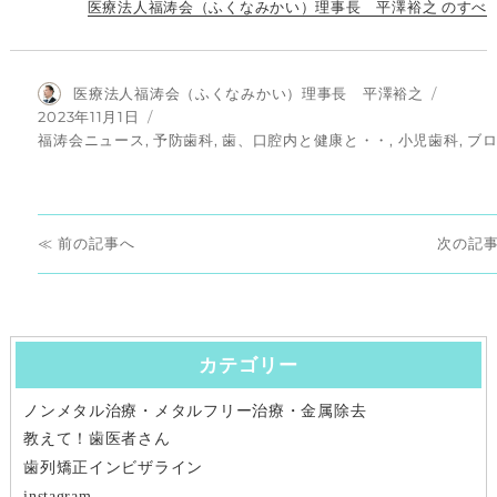
医療法人福涛会（ふくなみかい）理事長 平澤裕之 のすべ
投
医療法人福涛会（ふくなみかい）理事長 平澤裕之
稿
投
2023年11月1日
者
稿
カ
福涛会ニュース
,
予防歯科
,
歯、口腔内と健康と・・
,
小児歯科
,
ブ
日:
テ
ゴ
リ
投
ー
前
次
前
次
稿
の
の
ナ
投
投
稿:
稿:
カテゴリー
ビ
ノンメタル治療・メタルフリー治療・金属除去
ゲ
教えて！歯医者さん
ー
歯列矯正インビザライン
instagram