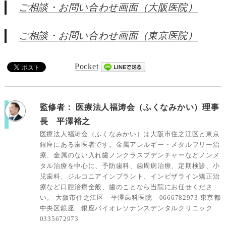
ご相談・お問い合わせ画面（大阪医院）
ご相談・お問い合わせ画面（東京医院）
Pocket
監修者：
医療法人福涛会（ふくなみかい）理事
長 平澤裕之
医療法人福涛会（ふくなみかい）は大阪市住之江区と東京
銀座にある歯医者です。金属アレルギー・メタルフリー治
療、金属のない入れ歯ノンクラスプデンチャーなどノンメ
タル治療を中心に、予防歯科、歯周病治療、定期検診、小
児歯科、ジルコニアインプラント、インビザライン矯正治
療など口腔治療全般、歯のことなら当院にお任せくださ
い。 大阪市住之江区 平澤歯科医院 0666782973 東京都
中央区銀座 銀座バイオレソナンスデンタルクリニック
0335672973