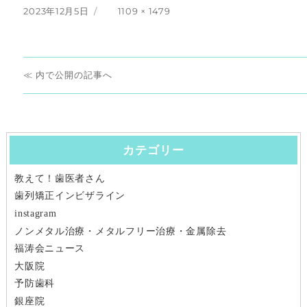
投
フ
2023年12月5日
1109 × 1479
稿
ル
日:
サ
イ
投
ズ
内で公開
稿
ナ
カテゴリー
ビ
教えて！歯医者さん
ゲ
歯列矯正インビザライン
ー
instagram
ノンメタル治療・メタルフリー治療・金属除去
シ
福涛会ニュース
大阪院
ョ
予防歯科
ン
銀座院