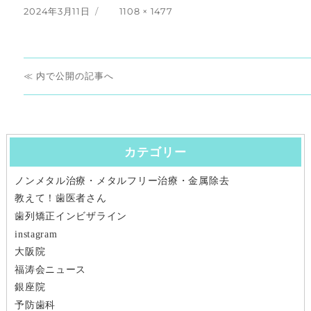
投
フ
2024年3月11日
1108 × 1477
稿
ル
日:
サ
イ
投
ズ
内で公開
稿
ナ
カテゴリー
ビ
ノンメタル治療・メタルフリー治療・金属除去
ゲ
教えて！歯医者さん
ー
歯列矯正インビザライン
instagram
シ
大阪院
福涛会ニュース
ョ
銀座院
ン
予防歯科