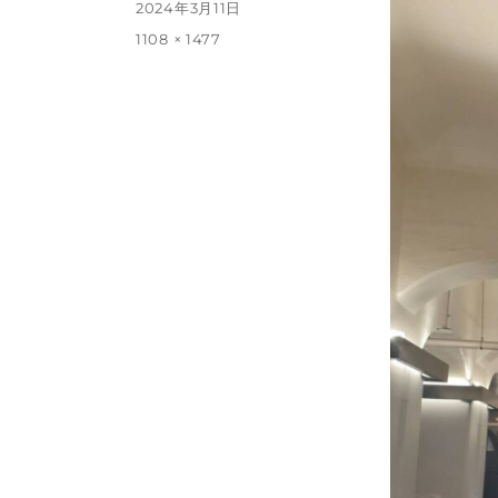
投
2024年3月11日
稿
フ
1108 × 1477
日:
ル
サ
イ
ズ