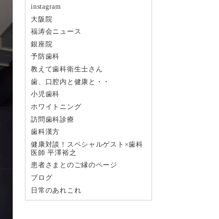
instagram
大阪院
福涛会ニュース
銀座院
予防歯科
教えて歯科衛生士さん
歯、口腔内と健康と・・
小児歯科
ホワイトニング
訪問歯科診療
歯科漢方
健康対談！スペシャルゲスト×歯科
医師 平澤裕之
患者さまとのご縁のページ
ブログ
日常のあれこれ