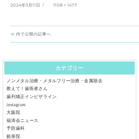
投
フ
2024年3月11日
1108 × 1477
稿
ル
日:
サ
イ
投
ズ
内で公開
稿
ナ
カテゴリー
ビ
ノンメタル治療・メタルフリー治療・金属除去
ゲ
教えて！歯医者さん
ー
歯列矯正インビザライン
instagram
シ
大阪院
福涛会ニュース
ョ
予防歯科
ン
銀座院