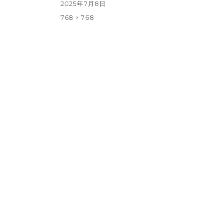
投
2025年7月8日
稿
フ
768 × 768
日:
ル
サ
イ
ズ