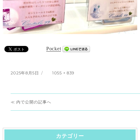
Pocket
投
フ
2025年8月5日
1055 × 839
稿
ル
日:
サ
イ
投
ズ
内で公開
稿
ナ
カテゴリー
ビ