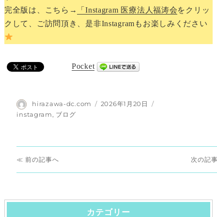
完全版は、こちら→
「Instagram 医療法人福涛会
をクリッ
クして、ご訪問頂き、是非Instagramもお楽しみください
Pocket
投
投
hirazawa-dc.com
2026年1月20日
稿
稿
カ
instagram
,
ブログ
者
日:
テ
ゴ
リ
投
ー
前
次
前
次
稿
の
の
ナ
投
投
稿:
稿:
カテゴリー