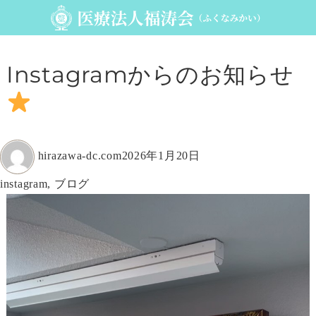
Instagramからのお知らせ
投
投
hirazawa-dc.com
2026年1月20日
稿
稿
カ
instagram
,
ブログ
者
日:
テ
ゴ
リ
ー