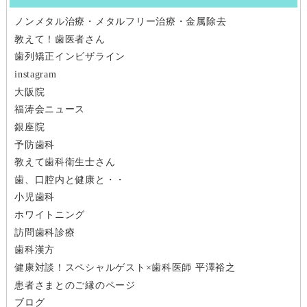
ビ
ノンメタル治療・メタルフリー治療・金属除去
ゲ
教えて！歯医者さん
ー
歯列矯正インビザライン
instagram
シ
大阪院
福涛会ニュース
ョ
銀座院
ン
予防歯科
教えて歯科衛生士さん
歯、口腔内と健康と・・
小児歯科
ホワイトニング
訪問歯科診療
歯科漢方
健康対談！スペシャルゲスト×歯科医師 平澤裕之
患者さまとのご縁のページ
ブログ