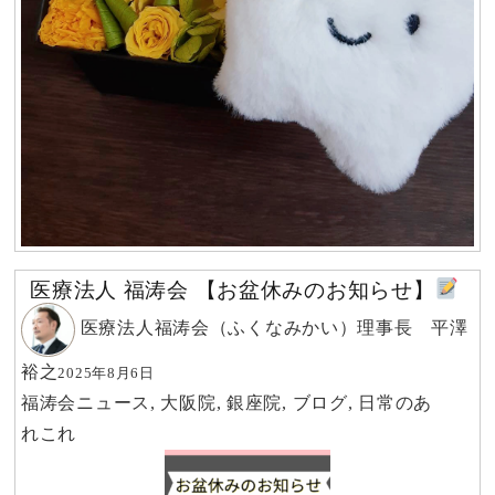
医療法人 福涛会 【お盆休みのお知らせ】
医療法人福涛会（ふくなみかい）理事長 平澤
裕之
2025年8月6日
福涛会ニュース
,
大阪院
,
銀座院
,
ブログ
,
日常のあ
れこれ