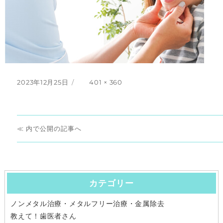
投
フ
2023年12月25日
401 × 360
稿
ル
日:
サ
イ
投
ズ
内で公開
稿
ナ
カテゴリー
ビ
ノンメタル治療・メタルフリー治療・金属除去
ゲ
教えて！歯医者さん