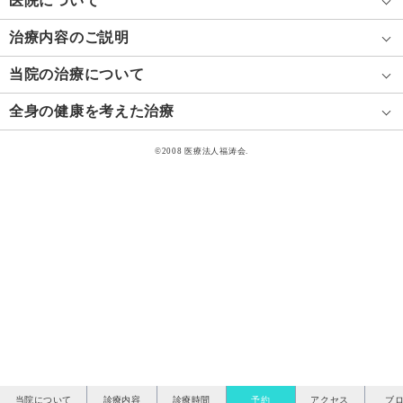
医院について
治療内容のご説明
当院の治療について
全身の健康を考えた治療
©2008 医療法人福涛会.
当院について
診療内容
診療時間
予約
アクセス
ブ