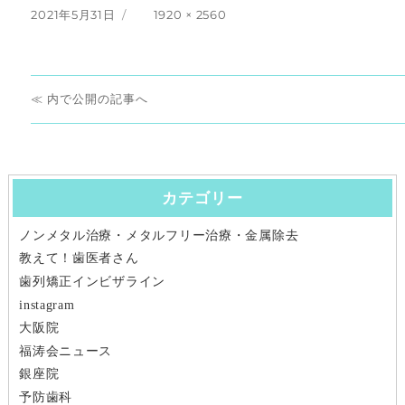
投
フ
2021年5月31日
1920 × 2560
稿
ル
日:
サ
イ
投
ズ
内で公開
稿
ナ
カテゴリー
ビ
ノンメタル治療・メタルフリー治療・金属除去
ゲ
教えて！歯医者さん
ー
歯列矯正インビザライン
instagram
シ
大阪院
福涛会ニュース
ョ
銀座院
ン
予防歯科