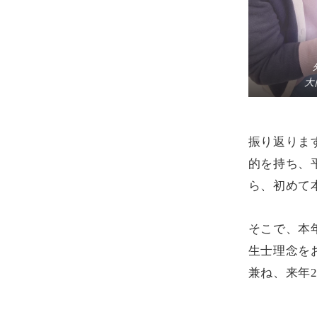
大
振り返りま
的を持ち、
ら、初めて
そこで、本
生士理念を
兼ね、来年