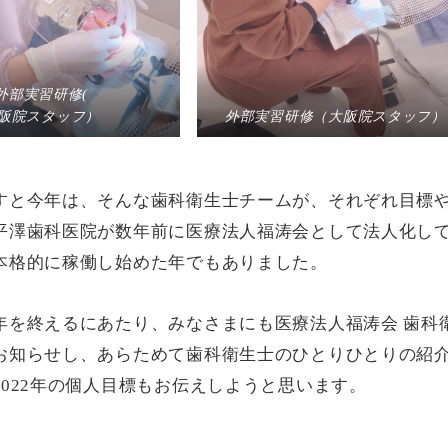
外部実習研修(
阪院スタッフ）
外部実習研修（大阪院スタッフ）
すと今年は、そんな歯科衛生士チームが、それぞれ目標
平澤歯科医院が数年前に医療法人福涛会として法人化し
本格的に稼働し始めた年でもありました。
年を終えるにあたり、みなさまにも医療法人福涛会 歯科
お知らせし、あらためて歯科衛生士のひとりひとりの紹
2022年の個人目標もお伝えしようと思います。