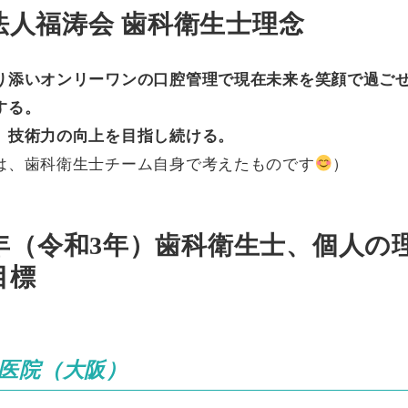
法人福涛会 歯科衛生士理念
り添いオンリーワンの口腔管理で現在未来を笑顔で過ご
する。
、技術力の向上を目指し続ける。
は、歯科衛生士チーム自身で考えたものです
）
2年（令和3年）歯科衛生士、
個人の
目標
医院（大阪）