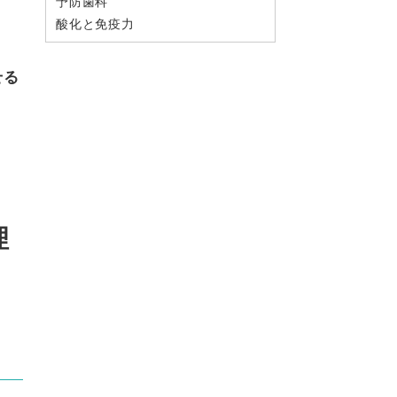
予防歯科
酸化と免疫力
せる
理