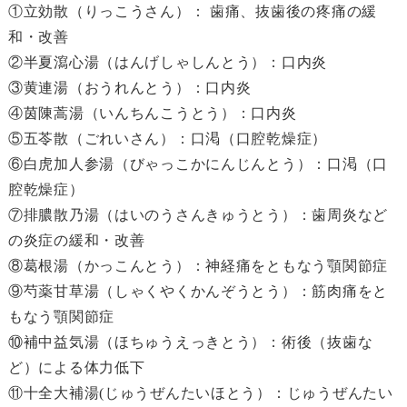
①立効散（りっこうさん）： 歯痛、抜歯後の疼痛の緩
和・改善
②半夏瀉心湯（はんげしゃしんとう）：口内炎
③黄連湯（おうれんとう）：口内炎
④茵陳蒿湯（いんちんこうとう）：口内炎
⑤五苓散（ごれいさん）：口渇（口腔乾燥症）
⑥白虎加人参湯（びゃっこかにんじんとう）：口渇（口
腔乾燥症）
⑦排膿散乃湯（はいのうさんきゅうとう）：歯周炎など
の炎症の緩和・改善
⑧葛根湯（かっこんとう）：神経痛をともなう顎関節症
⑨芍薬甘草湯（しゃくやくかんぞうとう）：筋肉痛をと
もなう顎関節症
⑩補中益気湯（ほちゅうえっきとう）：術後（抜歯な
ど）による体力低下
⑪十全大補湯(じゅうぜんたいほとう）：じゅうぜんたい