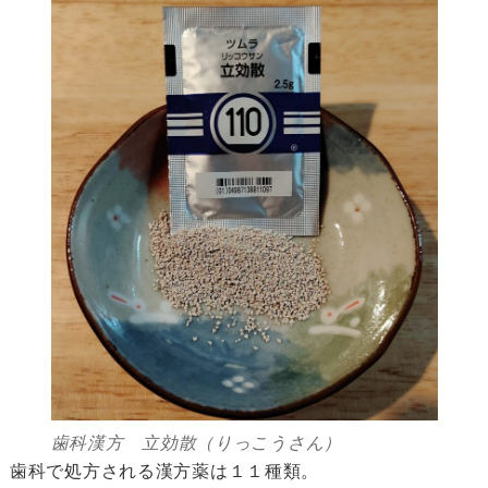
歯科漢方 立効散（りっこうさん）
歯科で処方される漢方薬は１１種類。