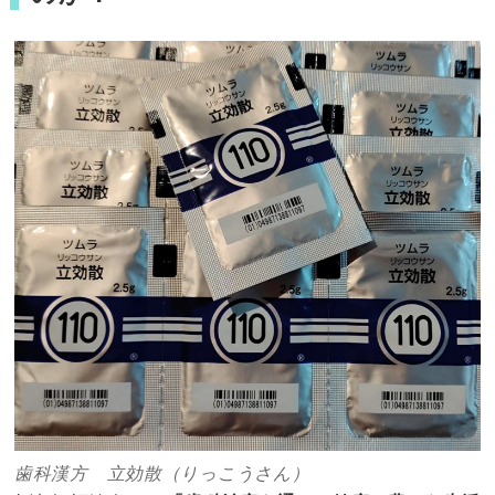
歯科漢方 立効散（りっこうさん）