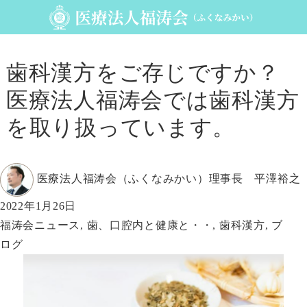
歯科漢方をご存じですか？
医療法人福涛会では歯科漢方
を取り扱っています。
投
医療法人福涛会（ふくなみかい）理事長 平澤裕之
稿
投
2022年1月26日
者
稿
カ
福涛会ニュース
,
歯、口腔内と健康と・・
,
歯科漢方
,
ブ
日:
テ
ログ
ゴ
リ
ー