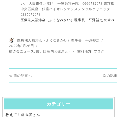
い。 大阪市住之江区 平澤歯科医院 0666782973 東京都
中央区銀座 銀座バイオレソナンスデンタルクリニック
0335672973
医療法人福涛会（ふくなみかい）理事長 平澤裕之 のすべ
投
医療法人福涛会（ふくなみかい）理事長 平澤裕之
稿
投
2022年1月26日
者
稿
カ
福涛会ニュース
,
歯、口腔内と健康と・・
,
歯科漢方
,
ブログ
日:
テ
ゴ
リ
投
ー
前
次
前
次
稿
の
の
ナ
投
投
稿:
稿:
カテゴリー
ビ
教えて！歯医者さん