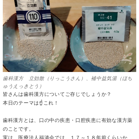
歯科漢方 立効散（りっこうさん）、補中益気湯（ほち
ゅうえっきとう）
皆さんは歯科漢方についてご存じでしょうか？
本日のテーマは☝これ！
歯科漢方とは、口の中の疾患・口腔疾患に有効な漢方薬
のことです。
実は、医療法人福涛会では、１７～１８年前くらいか