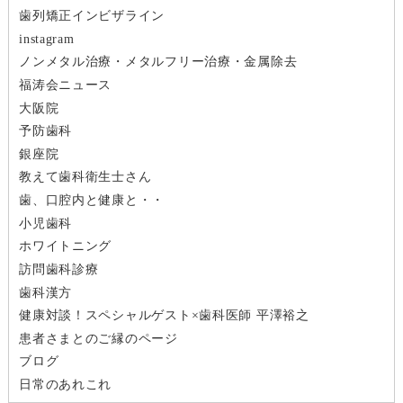
ゲ
歯列矯正インビザライン
ー
instagram
ノンメタル治療・メタルフリー治療・金属除去
シ
福涛会ニュース
大阪院
ョ
予防歯科
ン
銀座院
教えて歯科衛生士さん
歯、口腔内と健康と・・
小児歯科
ホワイトニング
訪問歯科診療
歯科漢方
健康対談！スペシャルゲスト×歯科医師 平澤裕之
患者さまとのご縁のページ
ブログ
日常のあれこれ