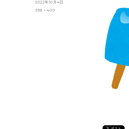
投
2022年10月4日
稿
フ
398 × 400
日:
ル
サ
イ
ズ