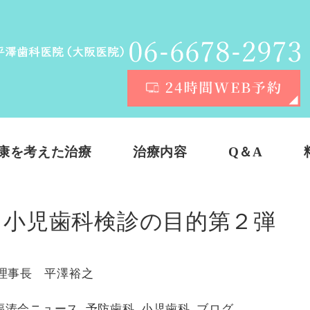
康を考えた治療
治療内容
Q＆A
。小児歯科検診の目的第２弾
理事長 平澤裕之
福涛会ニュース
,
予防歯科
,
小児歯科
,
ブログ