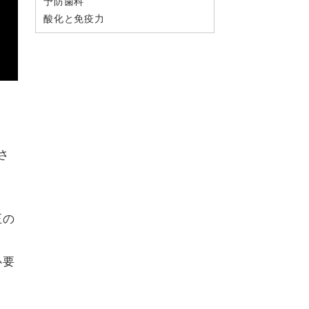
予防歯科
酸化と免疫力
さ
正の
必要