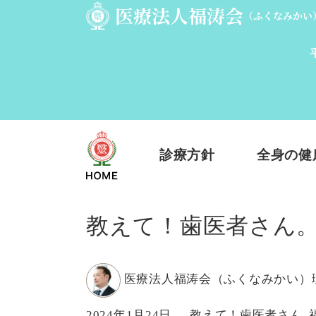
診療方針
全身の健
教えて！歯医者さん
投
医療法人福涛会（ふくなみかい）
稿
投
カ
2024年1月24日
教えて！歯医者さん
,