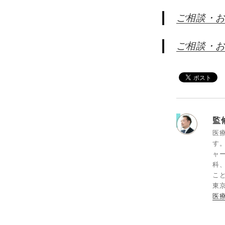
ご相談・
ご相談・
監
医
す
ャ
科
こと
東京
医