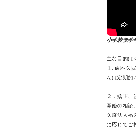
小学校低学
主な目的は
１. 歯科
んは定期的
２．矯正、
開始の相談
医療法人福
に応じてご