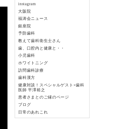
instagram
大阪院
福涛会ニュース
銀座院
予防歯科
教えて歯科衛生士さん
歯、口腔内と健康と・・
小児歯科
ホワイトニング
訪問歯科診療
歯科漢方
健康対談！スペシャルゲスト×歯科
医師 平澤裕之
患者さまとのご縁のページ
ブログ
日常のあれこれ