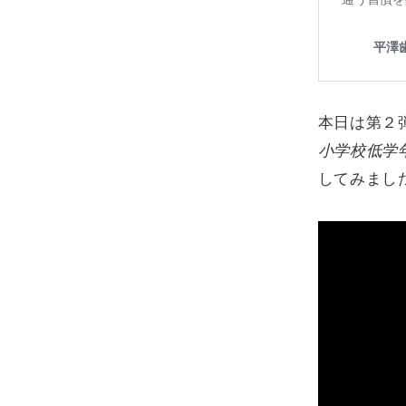
本日は第２
小学校低学
してみまし