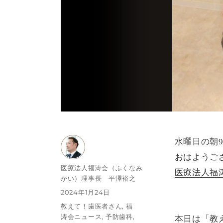
水曜日の朝
おはようご
投
医療法人福涛会（ふくなみ
医療法人福
稿
かい）理事長 平澤裕之
者
投
2024年1月24日
稿
カ
教えて！歯医者さん
,
福
日:
テ
涛会ニュース
,
予防歯科
,
本日は「教