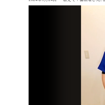
者
稿
テ
日:
ゴ
リ
ー