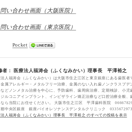
お問い合わせ画面（大阪医院）
お問い合わせ画面（東京医院）
Pocket
修者：
医療法人福涛会（ふくなみかい）理事長 平澤裕之
療法人福涛会（ふくなみかい）は大阪市住之江区と東京銀座にある歯医者
。金属アレルギー・メタルフリー治療、金属のない入れ歯ノンクラスプデ
ーなどノンメタル治療を中心に、予防歯科、歯周病治療、定期検診、小児
、ジルコニアインプラント、インビザライン矯正治療など口腔治療全般、
なら当院にお任せください。 大阪市住之江区 平澤歯科医院 06667829
都中央区銀座 銀座バイオレソナンスデンタルクリニック 033567297
療法人福涛会（ふくなみかい）理事長 平澤裕之 のすべての投稿を表示