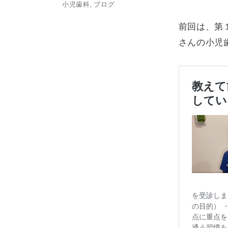
ゴ
小児歯科
,
ブログ
リ
ー
前回は、第
さんの小児