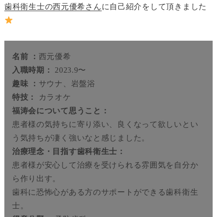
歯科衛生士の西元優希さん
に自己紹介をして頂きました
名前 ：
西元優希
入職時期：
2023.9〜
趣味 ：
サウナ、岩盤浴
特技：
カラオケ
福涛会について思うこと：
患者様の気持ちに寄り添い、良くなって欲しいとい
う気持ちが凄く強いなと感じました。
治療理念・目指す歯科衛生士：
患者様が安心して治療を受けられる雰囲気を自分か
ら作り出す。
歯科に恐怖心がある方のサポートができる歯科衛生
士。