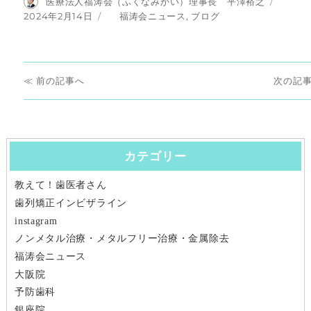
投
医療法人福涛会（ふくなみかい）理事長 平澤裕之
稿
投
カ
2024年2月14日
福涛会ニュース
,
ブログ
者
稿
テ
日:
ゴ
リ
投
ー
前
次
前
次
稿
の
の
ナ
投
投
稿:
稿:
カテゴリー
ビ
教えて！歯医者さん
ゲ
歯列矯正インビザライン
ー
instagram
ノンメタル治療・メタルフリー治療・金属除去
シ
福涛会ニュース
大阪院
ョ
予防歯科
ン
銀座院