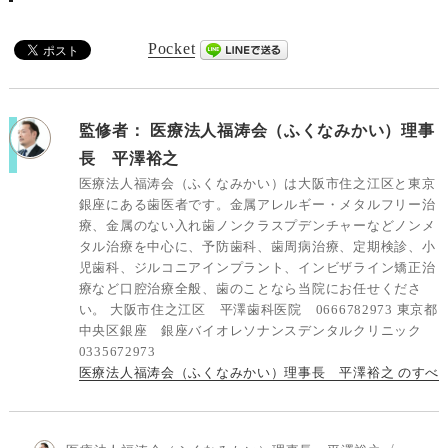
Pocket
監修者：
医療法人福涛会（ふくなみかい）理事
長 平澤裕之
医療法人福涛会（ふくなみかい）は大阪市住之江区と東京
銀座にある歯医者です。金属アレルギー・メタルフリー治
療、金属のない入れ歯ノンクラスプデンチャーなどノンメ
タル治療を中心に、予防歯科、歯周病治療、定期検診、小
児歯科、ジルコニアインプラント、インビザライン矯正治
療など口腔治療全般、歯のことなら当院にお任せくださ
い。 大阪市住之江区 平澤歯科医院 0666782973 東京都
中央区銀座 銀座バイオレソナンスデンタルクリニック
0335672973
医療法人福涛会（ふくなみかい）理事長 平澤裕之 のすべ