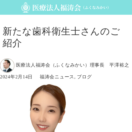
新たな歯科衛生士さんのご
紹介
投
医療法人福涛会（ふくなみかい）理事長 平澤裕之
稿
投
カ
2024年2月14日
福涛会ニュース
,
ブログ
者
稿
テ
日:
ゴ
リ
ー