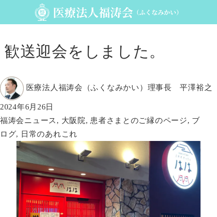
歓送迎会をしました。
投
医療法人福涛会（ふくなみかい）理事長 平澤裕之
稿
投
2024年6月26日
者
稿
カ
福涛会ニュース
,
大阪院
,
患者さまとのご縁のページ
,
ブ
日:
テ
ログ
,
日常のあれこれ
ゴ
リ
ー