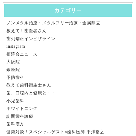
ナ
投
投
稿:
稿:
カテゴリー
ビ
ノンメタル治療・メタルフリー治療・金属除去
ゲ
教えて！歯医者さん
ー
歯列矯正インビザライン
instagram
シ
福涛会ニュース
大阪院
ョ
銀座院
ン
予防歯科
教えて歯科衛生士さん
歯、口腔内と健康と・・
小児歯科
ホワイトニング
訪問歯科診療
歯科漢方
健康対談！スペシャルゲスト×歯科医師 平澤裕之