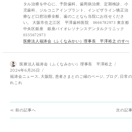
タル治療を中心に、予防歯科、歯周病治療、定期検診、小
児歯科、ジルコニアインプラント、インビザライン矯正治
療など口腔治療全般、歯のことなら当院にお任せくださ
い。 大阪市住之江区 平澤歯科医院 0666782973 東京都
中央区銀座 銀座バイオレソナンスデンタルクリニック
0335672973
医療法人福涛会（ふくなみかい）理事長 平澤裕之 のすべ
投
医療法人福涛会（ふくなみかい）理事長 平澤裕之
稿
投
2024年6月26日
者
稿
カ
福涛会ニュース
,
大阪院
,
患者さまとのご縁のページ
,
ブログ
,
日常
日:
テ
れこれ
ゴ
リ
ー
投
前
次
前
次
稿
の
の