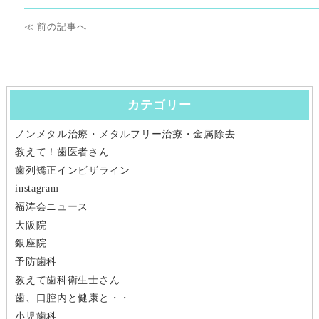
リ
投
ー
前
前
稿
の
ナ
投
稿:
カテゴリー
ビ
ノンメタル治療・メタルフリー治療・金属除去
ゲ
教えて！歯医者さん
ー
歯列矯正インビザライン
instagram
シ
福涛会ニュース
大阪院
ョ
銀座院
ン
予防歯科
教えて歯科衛生士さん
歯、口腔内と健康と・・
小児歯科