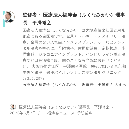
監修者：
医療法人福涛会（ふくなみかい）理事
長 平澤裕之
医療法人福涛会（ふくなみかい）は大阪市住之江区と東京
銀座にある歯医者です。金属アレルギー・メタルフリー治
療、金属のない入れ歯ノンクラスプデンチャーなどノンメ
タル治療を中心に、予防歯科、歯周病治療、定期検診、小
児歯科、ジルコニアインプラント、インビザライン矯正治
療など口腔治療全般、歯のことなら当院にお任せくださ
い。 大阪市住之江区 平澤歯科医院 0666782973 東京都
中央区銀座 銀座バイオレソナンスデンタルクリニック
0335672973
医療法人福涛会（ふくなみかい）理事長 平澤裕之 のすべ
投
医療法人福涛会（ふくなみかい）理事長 平澤裕之
稿
投
カ
2026年6月2日
福涛会ニュース
,
予防歯科
者
稿
テ
日:
ゴ