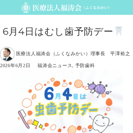
6月4日はむし歯予防デー
投
医療法人福涛会（ふくなみかい）理事長 平澤裕之
稿
投
カ
2026年6月2日
福涛会ニュース
,
予防歯科
者
稿
テ
日:
ゴ
リ
ー