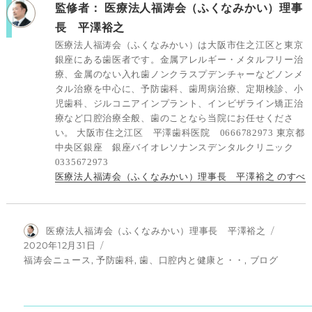
監修者：
医療法人福涛会（ふくなみかい）理事
長 平澤裕之
医療法人福涛会（ふくなみかい）は大阪市住之江区と東京
銀座にある歯医者です。金属アレルギー・メタルフリー治
療、金属のない入れ歯ノンクラスプデンチャーなどノンメ
タル治療を中心に、予防歯科、歯周病治療、定期検診、小
児歯科、ジルコニアインプラント、インビザライン矯正治
療など口腔治療全般、歯のことなら当院にお任せくださ
い。 大阪市住之江区 平澤歯科医院 0666782973 東京都
中央区銀座 銀座バイオレソナンスデンタルクリニック
0335672973
医療法人福涛会（ふくなみかい）理事長 平澤裕之 のすべ
投
医療法人福涛会（ふくなみかい）理事長 平澤裕之
稿
投
2020年12月31日
者
稿
カ
福涛会ニュース
,
予防歯科
,
歯、口腔内と健康と・・
,
ブログ
日:
テ
ゴ
リ