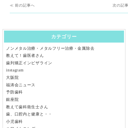
投
ー
前
次
前
次
稿
の
の
ナ
投
投
稿:
稿:
カテゴリー
ビ
ノンメタル治療・メタルフリー治療・金属除去
ゲ
教えて！歯医者さん
ー
歯列矯正インビザライン
instagram
シ
大阪院
福涛会ニュース
ョ
予防歯科
ン
銀座院
教えて歯科衛生士さん
歯、口腔内と健康と・・
小児歯科