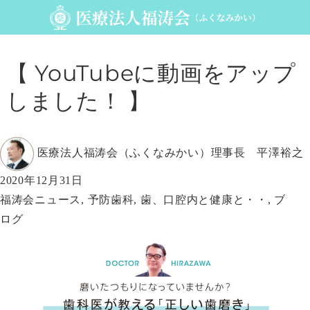
【 YouTubeに動画をアップ
しました！ 】
投
医療法人福涛会（ふくなみかい）理事長 平澤裕之
稿
投
2020年12月31日
者
稿
カ
福涛会ニュース
,
予防歯科
,
歯、口腔内と健康と・・
,
ブ
日:
テ
ログ
ゴ
リ
ー