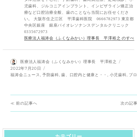
児歯科、ジルコニアインプラント、インビザライン矯正治
療など口腔治療全般、歯のことなら当院にお任せくださ
い。 大阪市住之江区 平澤歯科医院 0666782973 東京都
中央区銀座 銀座バイオレソナンスデンタルクリニック
0335672973
医療法人福涛会（ふくなみかい）理事長 平澤裕之 のすべ
投
医療法人福涛会（ふくなみかい）理事長 平澤裕之
稿
投
2022年7月20日
者
稿
カ
福涛会ニュース
,
予防歯科
,
歯、口腔内と健康と・・
,
小児歯科
,
ブ
日:
テ
ゴ
リ
投
ー
前
次
前
次
稿
の
の
ナ
投
投
稿:
稿:
カテゴリー