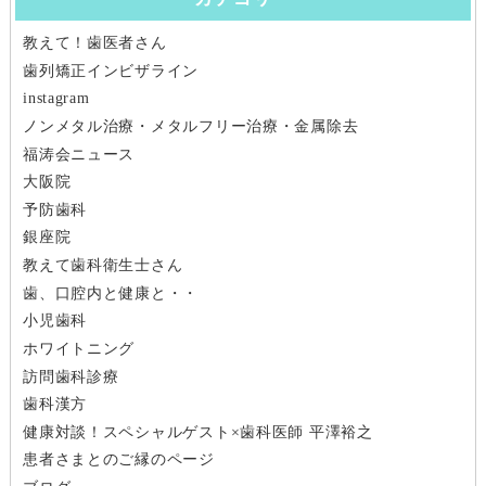
ビ
教えて！歯医者さん
ゲ
歯列矯正インビザライン
ー
instagram
ノンメタル治療・メタルフリー治療・金属除去
シ
福涛会ニュース
大阪院
ョ
予防歯科
ン
銀座院
教えて歯科衛生士さん
歯、口腔内と健康と・・
小児歯科
ホワイトニング
訪問歯科診療
歯科漢方
健康対談！スペシャルゲスト×歯科医師 平澤裕之
患者さまとのご縁のページ