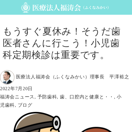
もうすぐ夏休み！そうだ歯
医者さんに行こう！小児歯
科定期検診は重要です。
投
医療法人福涛会（ふくなみかい）理事長 平澤裕之
稿
投
2022年7月20日
者
稿
カ
福涛会ニュース
,
予防歯科
,
歯、口腔内と健康と・・
,
小
日:
テ
児歯科
,
ブログ
ゴ
リ
ー