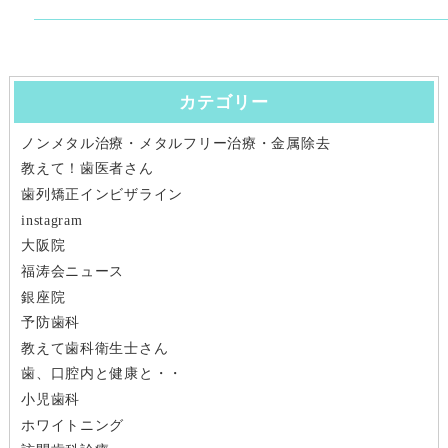
前
次
稿
の
の
ナ
投
投
稿:
稿:
カテゴリー
ビ
ノンメタル治療・メタルフリー治療・金属除去
ゲ
教えて！歯医者さん
ー
歯列矯正インビザライン
instagram
シ
大阪院
福涛会ニュース
ョ
銀座院
ン
予防歯科
教えて歯科衛生士さん
歯、口腔内と健康と・・
小児歯科
ホワイトニング