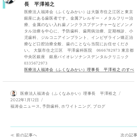
長 平澤裕之
医療法人福涛会（ふくなみかい）は大阪市住之江区と東京
銀座にある歯医者です。金属アレルギー・メタルフリー治
療、金属のない入れ歯ノンクラスプデンチャーなどノンメ
タル治療を中心に、予防歯科、歯周病治療、定期検診、小
児歯科、ジルコニアインプラント、インビザライン矯正治
療など口腔治療全般、歯のことなら当院にお任せくださ
い。 大阪市住之江区 平澤歯科医院 0666782973 東京都
中央区銀座 銀座バイオレソナンスデンタルクリニック
0335672973
医療法人福涛会（ふくなみかい）理事長 平澤裕之 のすべ
投
医療法人福涛会（ふくなみかい）理事長 平澤裕之
稿
投
2022年1月12日
者
稿
カ
福涛会ニュース
,
予防歯科
,
ホワイトニング
,
ブログ
日:
テ
ゴ
リ
投
ー
前
次