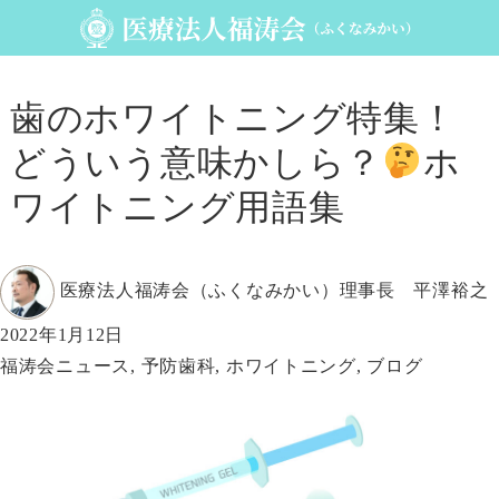
歯のホワイトニング特集！
どういう意味かしら？
ホ
ワイトニング用語集
投
医療法人福涛会（ふくなみかい）理事長 平澤裕之
稿
投
2022年1月12日
者
稿
カ
福涛会ニュース
,
予防歯科
,
ホワイトニング
,
ブログ
日:
テ
ゴ
リ
ー